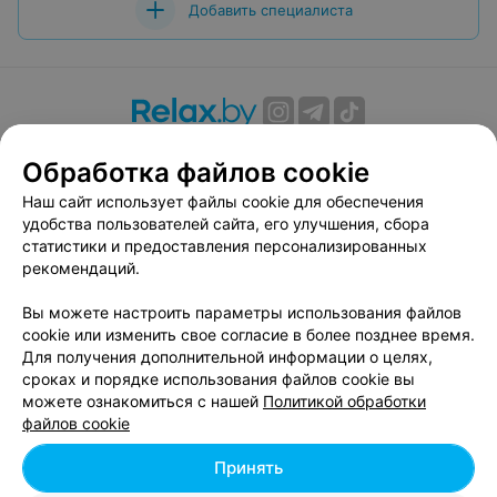
Добавить специалиста
О проекте
Новости проекта
Размещение рекламы
Обработка файлов cookie
Вакансии
Публичный договор
Способы оплаты
Наш сайт использует файлы cookie для обеспечения
Публичный договор по использованию сервиса
удобства пользователей сайта, его улучшения, сбора
«Афиша»
статистики и предоставления персонализированных
Пользовательское соглашение
рекомендаций.
Написать в поддержку
Вы можете настроить параметры использования файлов
Связаться по вопросам сотрудничества
cookie или изменить свое согласие в более позднее время.
Написать руководителю relax.by
Для получения дополнительной информации о целях,
сроках и порядке использования файлов cookie вы
Персональные настройки cookie
можете ознакомиться с нашей
Политикой обработки
Обработка персональных данных
файлов cookie
Принять