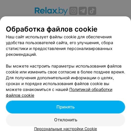
О проекте
Новости проекта
Размещение рекламы
Обработка файлов cookie
Вакансии
Публичный договор
Способы оплаты
Публичный договор по использованию сервиса
Наш сайт использует файлы cookie для обеспечения
«Афиша»
удобства пользователей сайта, его улучшения, сбора
статистики и предоставления персонализированных
Пользовательское соглашение
рекомендаций.
Написать в поддержку
Вы можете настроить параметры использования файлов
Связаться по вопросам сотрудничества
cookie или изменить свое согласие в более позднее время.
Написать руководителю relax.by
Для получения дополнительной информации о целях,
Персональные настройки cookie
сроках и порядке использования файлов cookie вы
можете ознакомиться с нашей
Политикой обработки
Обработка персональных данных
файлов cookie
Принять
© 2026 ООО «Артокс Лаб», УНП 191700409, регистрирующий орган -
Отклонить
Минский горисполком
| 220012, Республика Беларусь, г. Минск,
улица Толбухина, 2, пом. 16 | info@relax.by
Персональные настройки Cookie