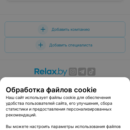
Добавить компанию
Добавить специалиста
О проекте
Новости проекта
Размещение рекламы
Обработка файлов cookie
Вакансии
Публичный договор
Способы оплаты
Публичный договор по использованию сервиса
Наш сайт использует файлы cookie для обеспечения
«Афиша»
удобства пользователей сайта, его улучшения, сбора
статистики и предоставления персонализированных
Пользовательское соглашение
рекомендаций.
Написать в поддержку
Вы можете настроить параметры использования файлов
Связаться по вопросам сотрудничества