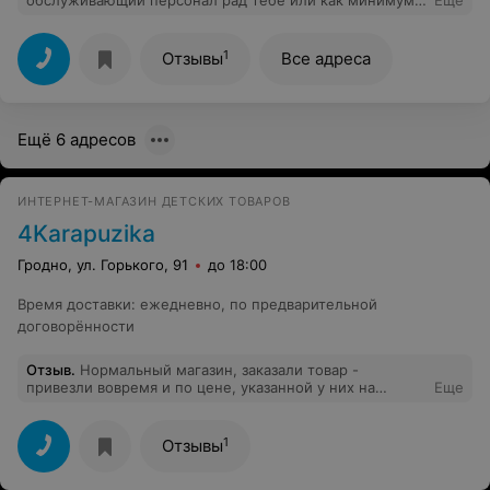
обслуживающий персонал рад тебе или как минимум
Еще
не хамит. А здесь натолкнулись на хамство и
нравоучения со стороны продавца, + растрепанные
волосы, которыми она трясла в кофе и еду. Выпечка
1
Отзывы
Все адреса
вкусная, но желание туда заходить, а тем более кому-
то советовать - нет. Меняйте подход к клиенту. Мало
напечь вкусностей, надо уметь их продать, да так
продать, чтобы люди хотели к вам возвращаться снова.
Ещё 6 адресов
У меня этого желания нет.
ИНТЕРНЕТ-МАГАЗИН ДЕТСКИХ ТОВАРОВ
4Karapuzika
Гродно, ул. Горького, 91
до 18:00
Время доставки
:
ежедневно, по предварительной
договорённости
Отзыв
.
Нормальный магазин, заказали товар -
привезли вовремя и по цене, указанной у них на
Еще
страницах. Гарантию и чек предоставили.
1
Отзывы