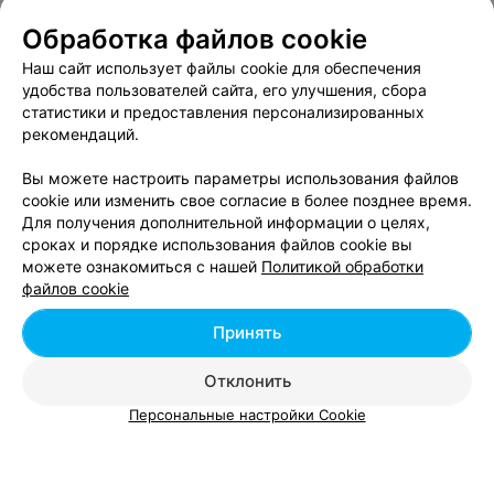
Обработка файлов cookie
Наш сайт использует файлы cookie для обеспечения
удобства пользователей сайта, его улучшения, сбора
статистики и предоставления персонализированных
ЭФФЕКТИВНАЯ РЕКЛАМА НА САЙТЕ
рекомендаций.
МАГАЗИН ОХЛАЖДЕННОЙ РЫБЫ И МОРЕПРОДУКТОВ
Вы можете настроить параметры использования файлов
cookie или изменить свое согласие в более позднее время.
John Dory
Для получения дополнительной информации о целях,
Гродно, пр-т Янки Купалы, 87
до 22:00
сроках и порядке использования файлов cookie вы
можете ознакомиться с нашей
Политикой обработки
файлов cookie
4
Отзывы
Все адреса
Принять
МАГАЗИН СПОРТИВНОГО ПИТАНИЯ И АКСЕССУАРОВ
Отклонить
VPLab Outlet
Персональные настройки Cookie
Гродно, пр-т Янки Купалы, 87
до 22:00
7
Отзывы
Все адреса