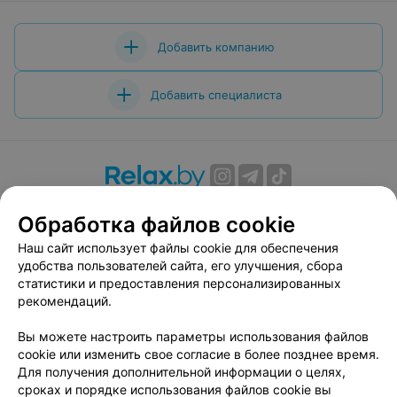
Добавить компанию
Добавить специалиста
О проекте
Новости проекта
Размещение рекламы
Обработка файлов cookie
Вакансии
Публичный договор
Способы оплаты
Наш сайт использует файлы cookie для обеспечения
Публичный договор по использованию сервиса
удобства пользователей сайта, его улучшения, сбора
«Афиша»
статистики и предоставления персонализированных
Пользовательское соглашение
рекомендаций.
Написать в поддержку
Вы можете настроить параметры использования файлов
Связаться по вопросам сотрудничества
cookie или изменить свое согласие в более позднее время.
Написать руководителю relax.by
Для получения дополнительной информации о целях,
сроках и порядке использования файлов cookie вы
Персональные настройки cookie