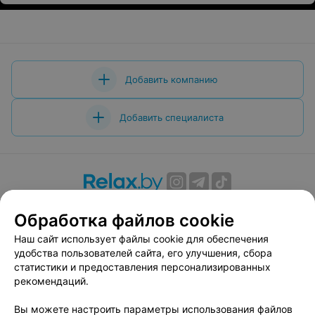
Добавить компанию
Добавить специалиста
О проекте
Новости проекта
Размещение рекламы
Обработка файлов cookie
Вакансии
Публичный договор
Способы оплаты
Наш сайт использует файлы cookie для обеспечения
Публичный договор по использованию сервиса
удобства пользователей сайта, его улучшения, сбора
«Афиша»
статистики и предоставления персонализированных
Пользовательское соглашение
рекомендаций.
Написать в поддержку
Вы можете настроить параметры использования файлов