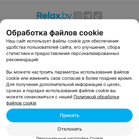
О проекте
Новости проекта
Размещение рекламы
Обработка файлов cookie
Вакансии
Публичный договор
Способы оплаты
Наш сайт использует файлы cookie для обеспечения
Публичный договор по использованию сервиса
удобства пользователей сайта, его улучшения, сбора
«Афиша»
статистики и предоставления персонализированных
Пользовательское соглашение
рекомендаций.
Написать в поддержку
Вы можете настроить параметры использования файлов
Связаться по вопросам сотрудничества
cookie или изменить свое согласие в более позднее время.
Написать руководителю relax.by
Для получения дополнительной информации о целях,
сроках и порядке использования файлов cookie вы
Персональные настройки cookie
можете ознакомиться с нашей
Политикой обработки
Обработка персональных данных
файлов cookie
Принять
© 2026 ООО «Артокс Лаб», УНП 191700409, регистрирующий орган -
Отклонить
Минский горисполком
| 220012, Республика Беларусь, г. Минск,
улица Толбухина, 2, пом. 16 | info@relax.by
Персональные настройки Cookie