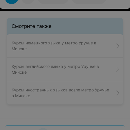
Занятия в этой школе раскрыли в дочери тягу к
языкам, о которой мы и не подозревали до прихода
сюда. Спасибо!!!!
Смотрите также
Курсы немецкого языка у метро Уручье в
Минске
Курсы английского языка у метро Уручье в
Минске
Курсы иностранных языков возле метро Уручье
в Минске