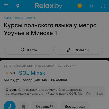
Курсы польского языка
Курсы польского языка у метро
Уручье в Минске
1
Фильтры
Карта
ЕВРОПЕЙСКИЙ ЦЕНТР ЯЗЫКОВОЙ ПОДГОТОВКИ
SOL Minsk
5.0
Минск, ул. Городецкая, 14а
Выходной
Отзыв
.
Хочу выразить огромную благодарность
сотрудникам школы английского языка СОЛ. Моя 11-
Еще
летняя дочь занималась в этой школе год. Ходила на
занятия с большим удовольствием. Здесь ненавязчиво,
в игровой форме дается язык хорошего уровня.
59
Отзывы
Все адреса