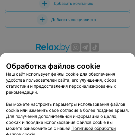
Добавить компанию
Добавить специалиста
О проекте
Новости проекта
Размещение рекламы
Обработка файлов cookie
Вакансии
Публичный договор
Способы оплаты
Публичный договор по использованию сервиса
Наш сайт использует файлы cookie для обеспечения
«Афиша»
удобства пользователей сайта, его улучшения, сбора
статистики и предоставления персонализированных
Пользовательское соглашение
рекомендаций.
Написать в поддержку
Вы можете настроить параметры использования файлов
Связаться по вопросам сотрудничества
cookie или изменить свое согласие в более позднее время.
Написать руководителю relax.by
Для получения дополнительной информации о целях,
Персональные настройки cookie
сроках и порядке использования файлов cookie вы
можете ознакомиться с нашей
Политикой обработки
Обработка персональных данных
файлов cookie