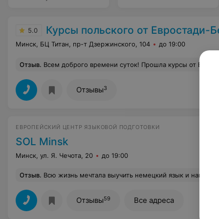
Курсы польского от Евростади-Б
5.0
Минск, БЦ Титан, пр-т Дзержинского, 104
до 19:00
Отзыв
.
Всем доброго времени суток! Прошла курсы от Евростади уровни А1 и А2, осталась полностью довольна. Особенно с педагогом Вадимом на уровн
3
Отзывы
ЕВРОПЕЙСКИЙ ЦЕНТР ЯЗЫКОВОЙ ПОДГОТОВКИ
SOL Minsk
Минск, ул. Я. Чечота, 20
до 19:00
Отзыв
.
Всю жизнь мечтала выучить немецкий язык и наконец-то решилась. Выбрала курсы Сол по совету хорошей знакомой, которая изучала там английский язык. Уже с первого занятия курсы мне очень понравились, особенно преподаватели, которые круто 
59
Отзывы
Все адреса