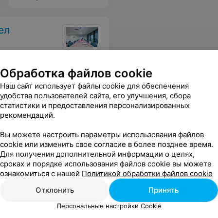
ел
е А1. Всем советую изучать польский именно с этой фирмой)
Еще
Обработка файлов cookie
Наш сайт использует файлы cookie для обеспечения
удобства пользователей сайта, его улучшения, сбора
статистики и предоставления персонализированных
рекомендаций.
Вы можете настроить параметры использования файлов
cookie или изменить свое согласие в более позднее время.
Для получения дополнительной информации о целях,
сроках и порядке использования файлов cookie вы можете
ознакомиться с нашей
Политикой обработки файлов cookie
и интересно объясняют. Считаю, что курсы должны мотивировать, а не напрягать. А в Сол все именно так!
Еще
Отклонить
Принять
Персональные настройки Cookie