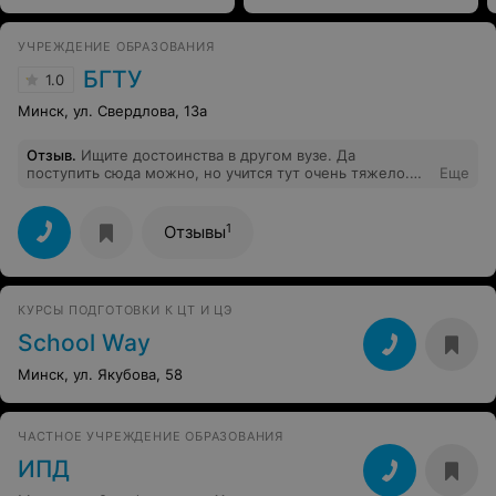
УЧРЕЖДЕНИЕ ОБРАЗОВАНИЯ
БГТУ
1.0
Минск, ул. Свердлова, 13а
Отзыв
.
Ищите достоинства в другом вузе. Да
поступить сюда можно, но учится тут очень тяжело.
Еще
Другой вопрос состоит в том, дадут ли вам тут знания,
вопрос крайне важный или нет решать вам. Скажу
только, что по-моему мнению не дадут,
1
Отзывы
преподавательский состав не заинтересован в том
чтобы вы получили знания.
КУРСЫ ПОДГОТОВКИ К ЦТ И ЦЭ
School Way
Минск, ул. Якубова, 58
ЧАСТНОЕ УЧРЕЖДЕНИЕ ОБРАЗОВАНИЯ
ИПД