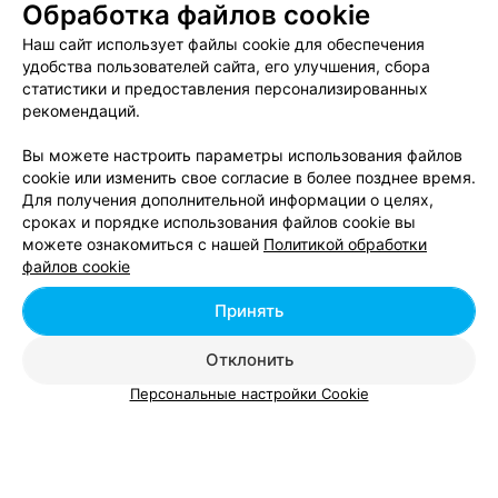
Обработка файлов cookie
Ленинский в Минске
Наш сайт использует файлы cookie для обеспечения
удобства пользователей сайта, его улучшения, сбора
Курсы подготовки к ЦТ по химии в р-не
статистики и предоставления персонализированных
Ленинский в Минске
рекомендаций.
Вы можете настроить параметры использования файлов
cookie или изменить свое согласие в более позднее время.
Для получения дополнительной информации о целях,
сроках и порядке использования файлов cookie вы
можете ознакомиться с нашей
Политикой обработки
Добавить компанию
файлов cookie
Добавить специалиста
Принять
Отклонить
Персональные настройки Cookie
О проекте
Новости проекта
Размещение рекламы
Вакансии
Публичный договор
Способы оплаты