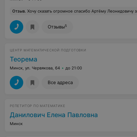
Отзыв
.
Хочу сказать огромное спасибо Артёму Леонидовичу за тот труд, который он проделал. Никогда не думала, что изучать математику настолько увлекательно! Я поняла, что в своё время не ошиблась с выбором преподавателя. Во-первых, занятия всегда проходили в комфортной, доброжелательной атмосфере. Во-вторых, учебный материал, даже очень сложный, объяснялся понятно и доступно. Уже после нескольких занятий чувствовался результат. В-третьих, Артём Леонидович всегда шёл навстречу при
5
Отзывы
ЦЕНТР МАТЕМАТИЧЕСКОЙ ПОДГОТОВКИ
Теорема
Минск, ул. Червякова, 64
до 21:00
Все адреса
РЕПЕТИТОР ПО МАТЕМАТИКЕ
Данилович Елена Павловна
Минск