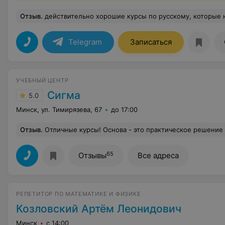
Отзыв
.
действительно хорошие курсы по русскому, которые не стыдно посоветовать. не душно, не скучно, но вся нужная информация даётся. объясняют отлично, всё понятно и на простых примерах. отзывчивая поддержка, замечательный преподаватель. очень полезный конспект, Профит действительно есть. если вы думаете, где 
Telegram
Записаться
УЧЕБНЫЙ ЦЕНТР
Сигма
5.0
Минск, ул. Тимирязева, 67
до 17:00
Отзыв
.
Отличные курсы! Основа - это практическое решение тестовых заданий, после которых объясняется теория. Хочу поблагодарить Ингу Филипповн
65
Отзывы
Все адреса
РЕПЕТИТОР ПО МАТЕМАТИКЕ И ФИЗИКЕ
Козловский Артём Леонидович
Минск
с 14:00