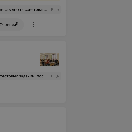
лучше подготовиться к экзамену – это самый крутой вариант. начинала с РТ1 на 58 баллов, а на ЦТ вышла сотка! до сих пор не верю
Еще
5
Отзывы
у за готовность оказать помощь по предмету в любое время.
Еще