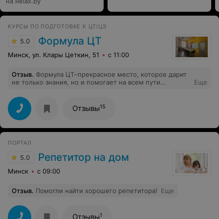
на Relax.by
КУРСЫ ПО ПОДГОТОВКЕ К ЦТ/ЦЭ
Формула ЦТ
5.0
Минск, ул. Клары Цеткин, 51
с 11:00
Отзыв
.
Формула ЦТ–прекрасное место, которое дарит
не только знания, но и помогает на всем пути
Еще
поступления. Я училась истории у Алексея
Михайловича, и сейчас мне грустно прощаться с
занятиями. Отличие курсов Формулы от остальных в
15
Отзывы
том, что они предоставляют условия для комфортного
обучения: чай, печенье, комната отдыха, поддержка,
мотивирующие подарки за высокие баллы и т.д. Я
рада, что выбрала именно формулу ЦТ, потому что за
ПОРТАЛ
все время обучения здесь я не испытала стресса от
учебы, а получала приятные эмоции от занятий,
Репетитор на дом
5.0
книжных клубов и киновечеров
Минск
с 09:00
Отзыв
.
Помогли найти хорошего репетитора!
Еще
1
Отзывы