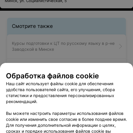
Минск, ул. Социалистическая, 5
Смотрите также
Курсы подготовки к ЦТ по русскому языку в р-не
Заводской в Минске
Курсы подготовки к ЦТ по химии в р-не
Заводской в Минске
Обработка файлов cookie
Наш сайт использует файлы cookie для обеспечения
удобства пользователей сайта, его улучшения, сбора
Курсы парикмахеров - Заводской район в
статистики и предоставления персонализированных
Минске
рекомендаций.
Вы можете настроить параметры использования файлов
cookie или изменить свое согласие в более позднее время.
Для получения дополнительной информации о целях,
сроках и порядке использования файлов cookie вы