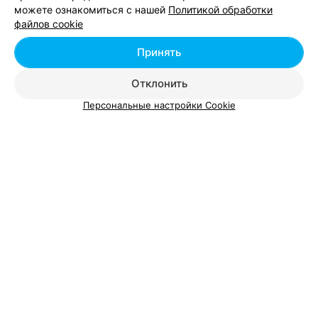
Добавить компанию
можете ознакомиться с нашей
Политикой обработки
файлов cookie
Добавить специалиста
Принять
Отклонить
Персональные настройки Cookie
О проекте
Новости проекта
Размещение рекламы
Вакансии
Публичный договор
Способы оплаты
Публичный договор по использованию сервиса
«Афиша»
Пользовательское соглашение
Написать в поддержку
Связаться по вопросам сотрудничества
Написать руководителю relax.by
Персональные настройки cookie
Обработка персональных данных