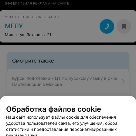
ЭФФЕКТИВНАЯ РЕКЛАМА НА САЙТЕ
УЧРЕЖДЕНИЕ ОБРАЗОВАНИЯ
МГЛУ
Минск, ул. Захарова, 21
Смотрите также
Курсы подготовки к ЦТ по русскому языку в р-не
Партизанский в Минске
Курсы подготовки к ЦТ по химии в р-не
Обработка файлов cookie
Партизанский в Минске
Наш сайт использует файлы cookie для обеспечения
удобства пользователей сайта, его улучшения, сбора
Курсы парикмахеров - Партизанский район в
статистики и предоставления персонализированных
Минске
рекомендаций.