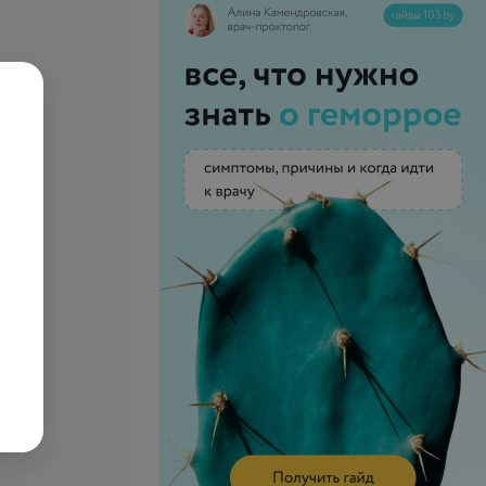
губы
Пирсинг соска
запросу
Цена по запросу