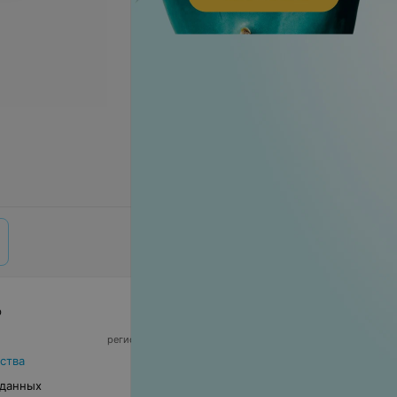
р
© 2026 ООО «Артокс Лаб», УНП 191700409,
регистрирующий орган - Минский горисполком
|
220012, Республика Беларусь, г. Минск,
ства
улица Толбухина, 2, пом. 16 | info@relax.by
 данных