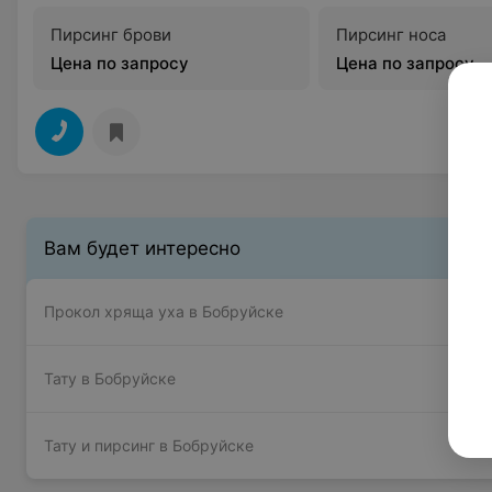
Пирсинг брови
Пирсинг носа
Цена по запросу
Цена по запросу
Вам будет интересно
Прокол хряща уха в Бобруйске
Тату в Бобруйске
Тату и пирсинг в Бобруйске