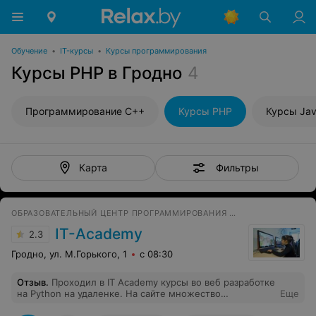
Обучение
•
IT-курсы
•
Курсы программирования
Курсы PHP в Гродно
4
Программирование С++
Курсы PHP
Курсы Jav
Фильтры
Карта
ОБРАЗОВАТЕЛЬНЫЙ ЦЕНТР ПРОГРАММИРОВАНИЯ И ВЫСОКИХ ТЕХНОЛОГИЙ
IT-Academy
2.3
Гродно, ул. М.Горького, 1
с 08:30
Отзыв
.
Проходил в IT Academy курсы во веб разработке
на Python на удаленке. На сайте множество
Еще
предложений на любой вкус и цвет, от курса до