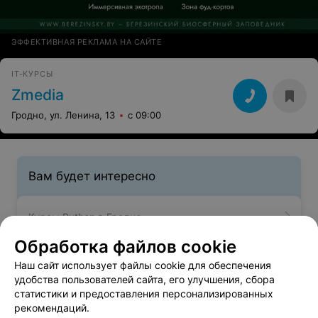
ЭФФЕКТИВНАЯ РЕКЛАМА НА САЙТЕ
IT-КУРСЫ
Zmedia
Гродно, ул. Ленина, 13
с 09:00
Вам будет интересно
Курсы Python в Гродно
Обработка файлов cookie
Курсы ASP.NET в Гродно
Наш сайт использует файлы cookie для обеспечения
удобства пользователей сайта, его улучшения, сбора
статистики и предоставления персонализированных
Курсы Javascript в Гродно
рекомендаций.