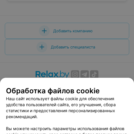
Добавить компанию
Добавить специалиста
О проекте
Новости проекта
Размещение рекламы
Обработка файлов cookie
Вакансии
Публичный договор
Способы оплаты
Наш сайт использует файлы cookie для обеспечения
Публичный договор по использованию сервиса
удобства пользователей сайта, его улучшения, сбора
«Афиша»
статистики и предоставления персонализированных
Пользовательское соглашение
рекомендаций.
Написать в поддержку
Вы можете настроить параметры использования файлов
Связаться по вопросам сотрудничества