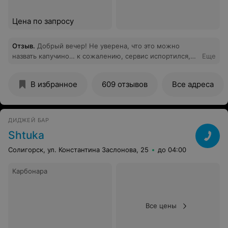
Цена по запросу
Отзыв
.
Добрый вечер! Не уверена, что это можно
назвать капучино… к сожалению, сервис испортился,
Еще
раньше это было любимое место, где можно было
выпить вкусный кофе.
В избранное
609 отзывов
Все адреса
ДИДЖЕЙ БАР
Shtuka
Солигорск, ул. Константина Заслонова, 25
до 04:00
Карбонара
Все цены