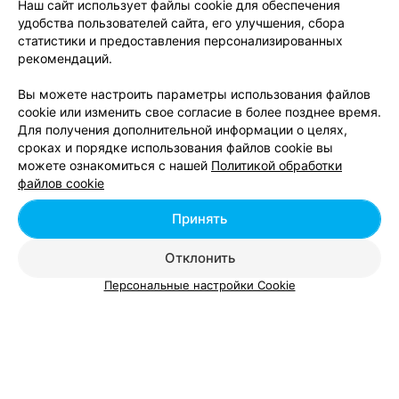
Паста с курицей и грибами
Наш сайт использует файлы cookie для обеспечения
удобства пользователей сайта, его улучшения, сбора
статистики и предоставления персонализированных
рекомендаций.
Все цены
Вы можете настроить параметры использования файлов
cookie или изменить свое согласие в более позднее время.
Цена по запросу
Для получения дополнительной информации о целях,
сроках и порядке использования файлов cookie вы
Бронировать
В избранное
можете ознакомиться с нашей
Политикой обработки
файлов cookie
Принять
Вам будет интересно
Отклонить
Персональные настройки Cookie
Где поесть плов в Солигорске
Где поесть суши в Солигорске