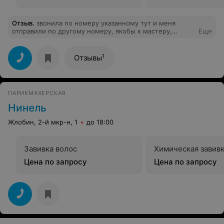
Отзыв
.
звонила по номеру указанному тут и меня
отправили по другому номеру, якобы к мастеру,
Еще
который сейчас на смене. А тот мастер очень
оскорбился, что я назвала их заведение Зеркало,а не
Каприз и бросил трубку, даже не дослушав меня.
1
Отзывы
ПАРИКМАХЕРСКАЯ
Нинель
Жлобин, 2-й мкр-н, 1
до 18:00
Завивка волос
Химическая завивк
Цена по запросу
Цена по запросу