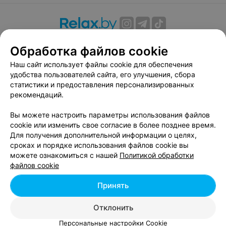
О проекте
Новости проекта
Размещение рекламы
Обработка файлов cookie
Вакансии
Публичный договор
Способы оплаты
Наш сайт использует файлы cookie для обеспечения
Публичный договор по использованию сервиса
удобства пользователей сайта, его улучшения, сбора
«Афиша»
статистики и предоставления персонализированных
Пользовательское соглашение
рекомендаций.
Написать в поддержку
Вы можете настроить параметры использования файлов
Связаться по вопросам сотрудничества
cookie или изменить свое согласие в более позднее время.
Написать руководителю relax.by
Для получения дополнительной информации о целях,
сроках и порядке использования файлов cookie вы
Персональные настройки cookie
можете ознакомиться с нашей
Политикой обработки
Обработка персональных данных
файлов cookie
Принять
© 2026 ООО «Артокс Лаб», УНП 191700409, регистрирующий орган -
Отклонить
Минский горисполком
| 220012, Республика Беларусь, г. Минск,
улица Толбухина, 2, пом. 16 | info@relax.by
Персональные настройки Cookie