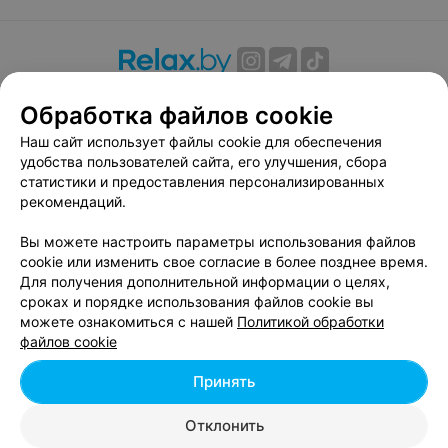
О проекте
Новости проекта
Размещение рекламы
Обработка файлов cookie
Вакансии
Публичный договор
Способы оплаты
Наш сайт использует файлы cookie для обеспечения
Публичный договор по использованию сервиса
удобства пользователей сайта, его улучшения, сбора
«Афиша»
статистики и предоставления персонализированных
Пользовательское соглашение
рекомендаций.
Написать в поддержку
Вы можете настроить параметры использования файлов
Связаться по вопросам сотрудничества
cookie или изменить свое согласие в более позднее время.
Написать руководителю relax.by
Для получения дополнительной информации о целях,
сроках и порядке использования файлов cookie вы
Персональные настройки cookie
можете ознакомиться с нашей
Политикой обработки
Обработка персональных данных
файлов cookie
Принять
© 2026 ООО «Артокс Лаб», УНП 191700409, регистрирующий орган -
Отклонить
Минский горисполком
| 220012, Республика Беларусь, г. Минск,