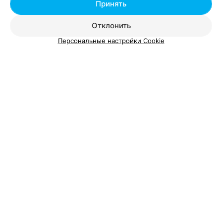
Добавить специалиста
Принять
Отклонить
Персональные настройки Cookie
О проекте
Новости проекта
Размещение рекламы
Вакансии
Публичный договор
Способы оплаты
Публичный договор по использованию сервиса
«Афиша»
Пользовательское соглашение
Написать в поддержку
Связаться по вопросам сотрудничества
Написать руководителю relax.by
Персональные настройки cookie
Обработка персональных данных
© 2026 ООО «Артокс Лаб», УНП 191700409, регистрирующий орган -