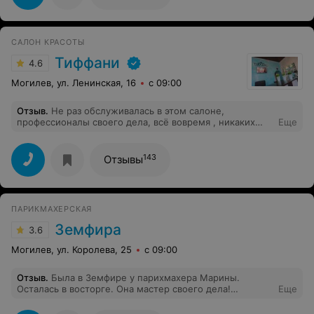
САЛОН КРАСОТЫ
Тиффани
4.6
Могилев, ул. Ленинская, 16
с 09:00
Отзыв
.
Не раз обслуживалась в этом салоне,
профессионалы своего дела, всё вовремя , никаких
Еще
накладок, мне понравилось!.... плохие комментарии
пишут конкуренты, это очевидно.
143
Отзывы
ПАРИКМАХЕРСКАЯ
Земфира
3.6
Могилев, ул. Королева, 25
с 09:00
Отзыв
.
Была в Земфире у парихмахера Марины.
Осталась в восторге. Она мастер своего дела!
Еще
Старается, предлагает сама интересные решения,
делает прекрасные прически, которые только