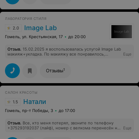
ЛАБОРАТОРИЯ СТИЛЯ
Image Lab
2.0
Гомель, ул. Крестьянская, 17
до 20:00
Отзыв
.
15.02.2025 я воспользовалась услугой Image Lab
макияж+укладка. По макияжу все понравилось,
Еще
приятная молодая девушка, применялась декоративная
косметика высокого качества. Укладка подразумевала:
легкой волны локон без сильной фиксации и ярко
1
Отзывы
выраженной накрутки, прямая вытянутая челка (все
эти моменты проговорены были с мастером, молодая
девушка с рыжим цветом волос). Результат: огромный
сделан начес у корней, и поднятая челка, вообщем как
САЛОН КРАСОТЫ
образ Аллегровой. Крайне осталась недовольна, об
этом сообщила администатору, кот.при этом стала
Натали
1.5
меня уверять как мне красиво...Оплата услуги была
произведена в полной мере. Девушки, если вы не
Гомель, пр-т Победы, 3
до 17:00
хотите себе испортить праздник и получить безвкусицу
за немалые день - не рекомендую данную
Отзыв
.
Все, кто меня потерял, звоните по телефону
лабораторию стиля Image lab к посещению.
+375293192037 (лайф), номер с велкома перенесён на
Еще
лайф! Мои любимые и дорогие клиенты, звоните!