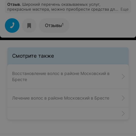
Отзыв
.
Широкий перечень оказываемых услуг,
прекрасные мастера, можно приобрести средства для
Еще
домашнего ухода за волосами, проконсультируют, что
подойдёт именно Вам. На услуги молодого мастера
действует скидка. Обязательно приду снова!
1
Отзывы
Смотрите также
Восстановление волос в районе Московский в
Бресте
Лечение волос в районе Московский в Бресте