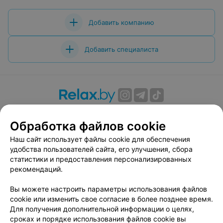
Добавить компанию
Добавить специалиста
О проекте
Новости проекта
Размещение рекламы
Обработка файлов cookie
Вакансии
Публичный договор
Способы оплаты
Публичный договор по использованию сервиса
Наш сайт использует файлы cookie для обеспечения
«Афиша»
удобства пользователей сайта, его улучшения, сбора
статистики и предоставления персонализированных
Пользовательское соглашение
рекомендаций.
Написать в поддержку
Вы можете настроить параметры использования файлов
Связаться по вопросам сотрудничества
cookie или изменить свое согласие в более позднее время.
Написать руководителю relax.by
Для получения дополнительной информации о целях,
Персональные настройки cookie
сроках и порядке использования файлов cookie вы