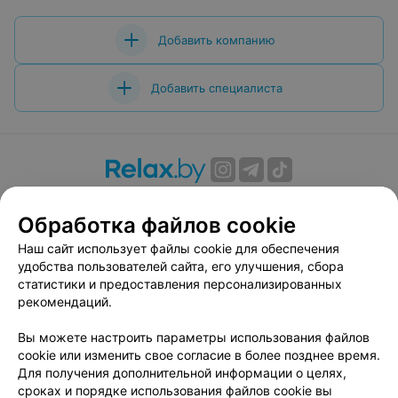
Добавить компанию
Добавить специалиста
О проекте
Новости проекта
Размещение рекламы
Обработка файлов cookie
Вакансии
Публичный договор
Способы оплаты
Публичный договор по использованию сервиса
Наш сайт использует файлы cookie для обеспечения
«Афиша»
удобства пользователей сайта, его улучшения, сбора
статистики и предоставления персонализированных
Пользовательское соглашение
рекомендаций.
Написать в поддержку
Вы можете настроить параметры использования файлов
Связаться по вопросам сотрудничества
cookie или изменить свое согласие в более позднее время.
Написать руководителю relax.by
Для получения дополнительной информации о целях,
Персональные настройки cookie
сроках и порядке использования файлов cookie вы