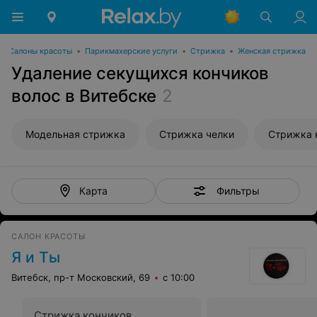
Салоны красоты
•
Парикмахерские услуги
•
Стрижка
•
Женская стрижка
Удаление секущихся кончиков
волос в Витебске
2
Модельная стрижка
Стрижка челки
Стрижка 
Фильтры
Карта
САЛОН КРАСОТЫ
Я и Ты
Витебск, пр-т Московский, 69
с 10:00
Стрижка кончиков