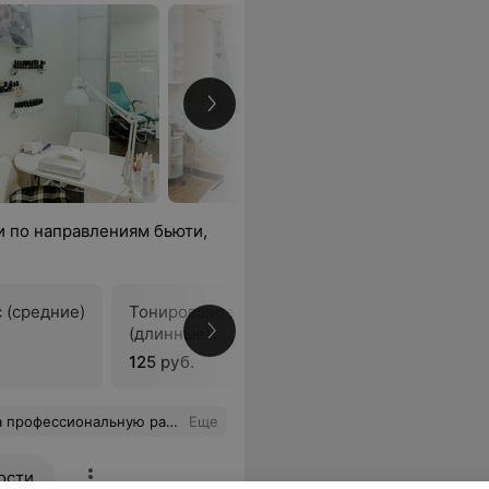
 по направлениям бьюти,
 (средние)
Тонирование волос
(длинные)
В
125 руб.
сталась очень давольно результатом.
Еще
ости