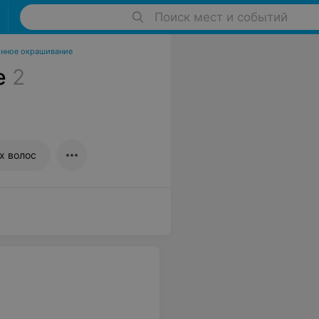
Поиск мест и событий
нное окрашивание
е
2
х волос