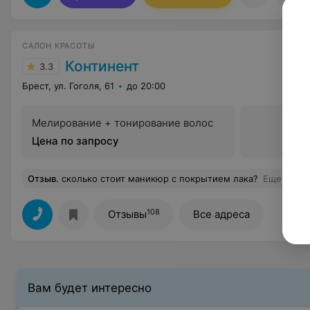
САЛОН КРАСОТЫ
Континент
3.3
Брест, ул. Гоголя, 61
до 20:00
Мелирование + тонирование волос
Цена по запросу
Отзыв
.
сколько стоит маникюр с покрытием лака?
Еще
108
Отзывы
Все адреса
Вам будет интересно