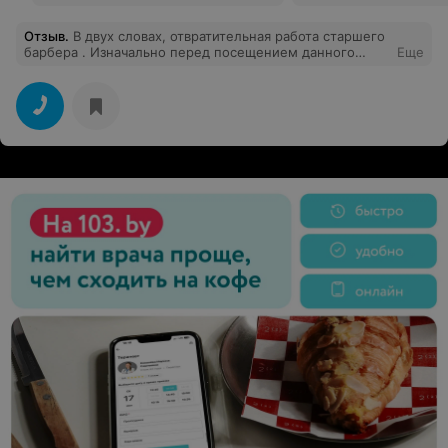
Отзыв
.
В двух словах, отвратительная работа старшего
барбера . Изначально перед посещением данного
Еще
заведения ,скидывали видео и фото стрижки которую
хотим ,нам дали ответ что все сделают так как надо .У
нас был очень хороший исходник (по длине волос ).По
итогу обкромсали со всех сторон это даже стрижкой
не назовешь .Не кому не рекомендую идти в данное
заведение. Не умеете делать сложные стрижки ,не
надо браться !!!! 1,2фото (наш исходник) 3 фото то что
хотели 4 фото то что сделали. Разочарование полное
…..!!!