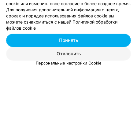
Стрижка челки в Могилеве
cookie или изменить свое согласие в более позднее время.
Для получения дополнительной информации о целях,
сроках и порядке использования файлов cookie вы
можете ознакомиться с нашей
Политикой обработки
файлов cookie
Стрижка волос средней длины - цена в
Могилеве
Принять
Отклонить
Женская стрижка без комплекса (только при
от 15 руб.
окрашивании)
Персональные настройки Cookie
Женская стрижка комплекс
от 19 руб.
Женская стрижка креативная каре
от 22 руб.
Подростковая стрижка с 10 до 14 лет
от 12 руб.
Стрижка "каре"
от 30 руб.
Стрижка креативная, каре.
от 22 руб.
Стрижка мужская
от 7 руб.
Стрижка мужская модельная
от 14 руб.