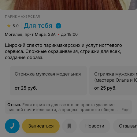
ПАРИКМАХЕРСКАЯ
Для тебя
5.0
Могилев, пр-т Мира, 23А
до 18:00
Широкий спектр парикмахерских и услуг ногтевого
сервиса. Сложные окрашивания, стрижки для всех,
создание образа.
Стрижка мужская модельная
Стрижка мужская 
(мастера Ольга и 
от 25 руб.
от 25 руб.
Отзыв
.
Если стрижка для вас это не просто удаление
лишней почтительности, а процесс приятного общения
Еще
с другом, который стремится подчеркнуть Вашу
уникальность и создать наиболее презентабельный
образ, тогда вам к Виктории!
Записаться
Новости
Отзывы