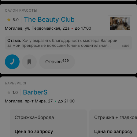
САЛОН КРАСОТЫ
The Beauty Club
5.0
Могилев, ул. Первомайская, 22а
до 17:00
Отзыв
.
Хочу выразить благодарность мастера Валерии
за мои прекрасные волосики !очень общительная
Еще
,внимательная ,мастер своего дела .хожу уже к ней
два года и только ей доверяю свои волосы !всегда даст
рекомендации по уходу .так что ,девчонки ,если идти
629
Отзывы
,то только к ней !
БАРБЕРШОП
BarberS
1.0
Могилев, пр-т Мира, 27
до 21:00
Стрижка+борода
Стрижка + гладкое
Цена по запросу
Цена по запросу