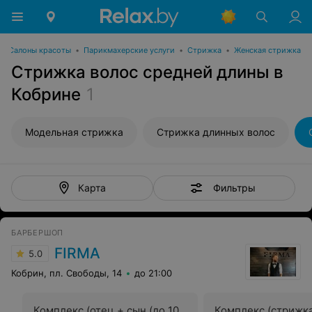
Салоны красоты
•
Парикмахерские услуги
•
Стрижка
•
Женская стрижка
Стрижка волос средней длины в
Кобрине
1
Модельная стрижка
Стрижка длинных волос
Фильтры
Карта
БАРБЕРШОП
FIRMA
5.0
Кобрин, пл. Свободы, 14
до 21:00
Комплекс (отец + сын (до 10
Комплекс (cтрижк