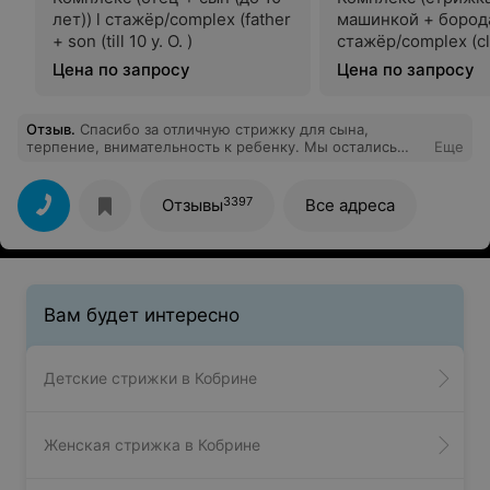
лет)) l стажёр/complex (father
машинкой + борода
+ son (till 10 y. O. )
стажёр/complex (cl
haircut + beard)
Цена по запросу
Цена по запросу
Отзыв
.
Спасибо за отличную стрижку для сына,
терпение, внимательность к ребенку. Мы остались
Еще
очень довольны!
3397
Отзывы
Все адреса
Вам будет интересно
Детские стрижки в Кобрине
Женская стрижка в Кобрине