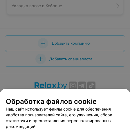
Укладка волос в Кобрине
Добавить компанию
Добавить специалиста
О проекте
Новости проекта
Размещение рекламы
Обработка файлов cookie
Вакансии
Публичный договор
Способы оплаты
Наш сайт использует файлы cookie для обеспечения
Публичный договор по использованию сервиса
удобства пользователей сайта, его улучшения, сбора
«Афиша»
статистики и предоставления персонализированных
Пользовательское соглашение
рекомендаций.