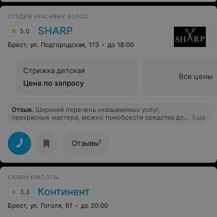
СТУДИЯ КРАСИВЫХ ВОЛОС
SHARP
5.0
Брест, ул. Подгородская, 173
до 18:00
Стрижка детская
Все цены
Цена по запросу
Отзыв
.
Широкий перечень оказываемых услуг,
прекрасные мастера, можно приобрести средства для
Еще
домашнего ухода за волосами, проконсультируют, что
подойдёт именно Вам. На услуги молодого мастера
действует скидка. Обязательно приду снова!
1
Отзывы
САЛОН КРАСОТЫ
Континент
3.3
Брест, ул. Гоголя, 61
до 20:00