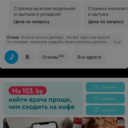
Стрижка мужская модельная
Стрижка женская 
(с мытьем и укладкой)
и мытьем
Цена по запросу
Цена по запросу
Отзыв
.
была в салоне дважды, так вот один раз вышла
со слезами: накануне свадьбы брата решила сделать
Еще
стрижку с обрезанием челки. минут 5 объясняла
мастеру какую челку хочу - в результате мне ТУПО
обстригли волосы !!! я не хочу наговаривать на весь
108
Отзывы
Все адреса
салон, но как есть так есть...