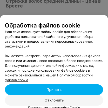
Стрижка волос средней длины - цена в
Бресте
Обработка файлов cookie
Женская стрижка (длина волос до плеч )
от 30 руб.
Наш сайт использует файлы cookie для обеспечения
удобства пользователей сайта, его улучшения, сбора
статистики и предоставления персонализированных
рекомендаций.
Стрижка женская модельная (средний волос)
от 20 руб.
Вы можете настроить параметры использования файлов
cookie или изменить свое согласие в более позднее время.
Для получения дополнительной информации о целях,
Стрижка женская с укладкой (средний волос)
от 50 руб.
сроках и порядке использования файлов cookie вы
можете ознакомиться с нашей
Политикой обработки
файлов cookie
Стрижка/полировка женская
от 40 руб.
Принять
Отклонить
Персональные настройки Cookie