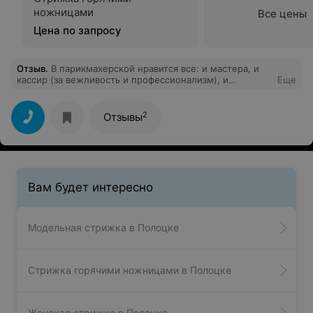
ножницами
Все цены
Цена по запросу
Отзыв
.
В парикмахерской нравится все: и мастера, и
кассир (за вежливость и профессионализм), и
Еще
интерьер, и цены. Года четыре хожу в "Гела-мастер".
Очень часто стрижку делает Анна - качество отличное.
Спасибо всему коллективу! Рекомендую!
2
Отзывы
Вам будет интересно
Модельная стрижка в Полоцке
Стрижка горячими ножницами в Полоцке
Женская стрижка в Полоцке