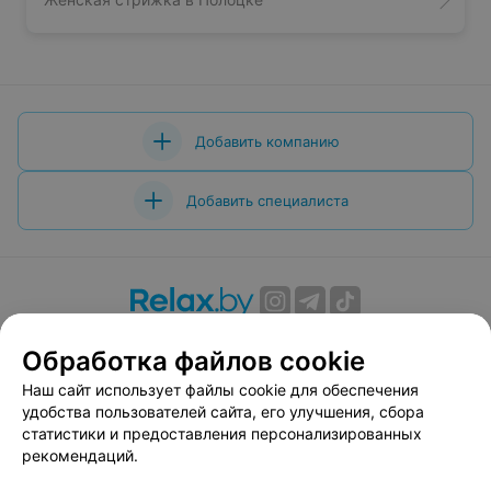
Добавить компанию
Добавить специалиста
О проекте
Новости проекта
Размещение рекламы
Обработка файлов cookie
Вакансии
Публичный договор
Способы оплаты
Наш сайт использует файлы cookie для обеспечения
Публичный договор по использованию сервиса
удобства пользователей сайта, его улучшения, сбора
«Афиша»
статистики и предоставления персонализированных
Пользовательское соглашение
рекомендаций.
Написать в поддержку