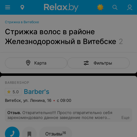
Стрижка в Витебске
Стрижка волос в районе
Железнодорожный в Витебске
2
Фильтры
Карта
BARBERSHOP
Barber's
5.0
Витебск, ул. Ленина, 16
с 09:00
Отзыв
.
Отвратительно!!! Просто отвратительно себя
зарекомендовало данное заведение после моего
Еще
знакомства с мастером, если не ошибаюсь, по имени
Максим (худощавый и в каких-то клёшевых джинсах).
Я стригусь в другом заведении у одного мастера, но
16
Отзывы