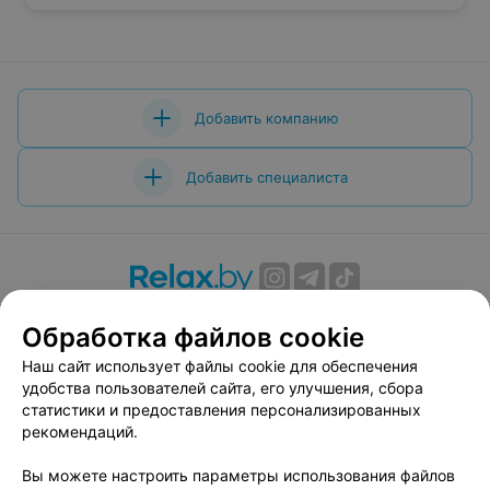
Добавить компанию
Добавить специалиста
О проекте
Новости проекта
Размещение рекламы
Обработка файлов cookie
Вакансии
Публичный договор
Способы оплаты
Наш сайт использует файлы cookie для обеспечения
Публичный договор по использованию сервиса
удобства пользователей сайта, его улучшения, сбора
«Афиша»
статистики и предоставления персонализированных
Пользовательское соглашение
рекомендаций.
Написать в поддержку
Вы можете настроить параметры использования файлов
Связаться по вопросам сотрудничества