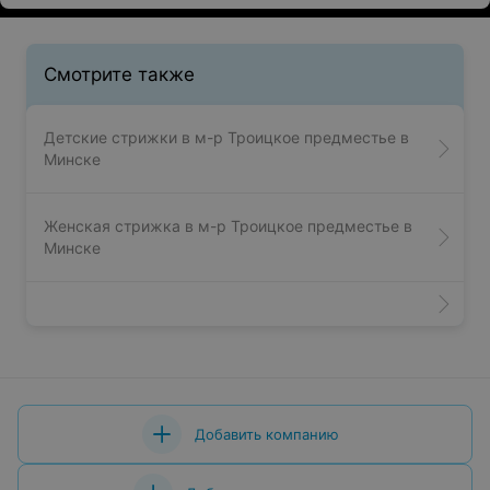
благополучия, многочисленных и благодарных
клиентов. С уважением, Кореневская Наталья.
Смотрите также
Детские стрижки в м-р Троицкое предместье в
Минске
Женская стрижка в м-р Троицкое предместье в
Минске
Добавить компанию