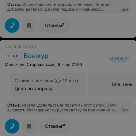
Отзыв
.
Обслуживание, интерьер отличные. Теперь
добавлю деталей. Делала педикюр и маникюр,
Еще
классические, СПА. По факту - оба аппаратные, СПА
уход не понравился. Вместо маски- молочко для тела,
массаж и стоп, и рук- 2-3 минут. Кроме того,
3
Отзывы
атмосфера - open space, шумно, никакой приватности.
Не расслабишься. Концепция СПА не выдержана
вообще. Аппаратный маникюр и педикюр,
выполненный вместо классического, сделан очень
САЛОН КРАСОТЫ
аккуратно и качественно. Чай, кофе, администратор-
все Отлично. Больше не приду.
Бонжур
4.0
Минск, ул. Сторожевская, 6
до 21:00
Стрижка детская (до 12 лет)
Все цены
Цена по запросу
Отзыв
.
Имела удовольствие посетить этот салон. Хочу
выразить благодарность руководству за понимание и
Еще
решение моего вопроса (несмотря на истёкший срок
моего подарочного сертификата, салон оказал мне
заявленную услугу). Не могу не поблагодарить
40
Отзывы
косметолога Дорожко Наталью за профессионализм и
очень приятное общение. Желаю всем Вам здоровья,