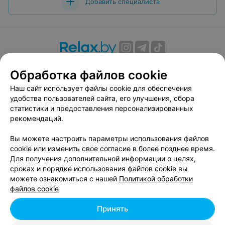
Добавить специалиста
О проекте
Новости проекта
Размещение рекламы
Обработка файлов cookie
Вакансии
Публичный договор
Способы оплаты
Наш сайт использует файлы cookie для обеспечения
Публичный договор по использованию сервиса
удобства пользователей сайта, его улучшения, сбора
«Афиша»
статистики и предоставления персонализированных
Пользовательское соглашение
рекомендаций.
Написать в поддержку
Вы можете настроить параметры использования файлов
Связаться по вопросам сотрудничества
cookie или изменить свое согласие в более позднее время.
Написать руководителю relax.by
Для получения дополнительной информации о целях,
сроках и порядке использования файлов cookie вы
Персональные настройки cookie
можете ознакомиться с нашей
Политикой обработки
Обработка персональных данных
файлов cookie
Принять
© 2026 ООО «Артокс Лаб», УНП 191700409, регистрирующий орган -