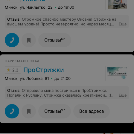
Минск, ул. Чайлытко, 22
до 19:00
Отзыв
.
Огромное спасибо мастеру Оксане! Стрижка на
высшем уровне! Просто невероятно, но через месяц
Еще
такое чувство, что стриглась вчера. Наконец-то нашла
стоящего мастера! Также хочу поблагодарить мастера
по маникюру Кристину! У меня очень близко
62
Отзывы
расположены сосуды и никому до нее не удавалось
сделать мне маникюр без порезов! Молодец!
ПАРИКМАХЕРСКАЯ
ПроСтрижки
2.3
Минск, ул. Лобанка, 81
до 21:00
Отзыв
.
Отправила сына постричься в ПроСтрижки.
Попали к Руслану. Стрижка оказалась креативной....10
Еще
руб50 коп. Постригли виски и и подравняли сзади.
Каким ушел на стрижку , таким и пришел. Так красиво
я умею и сама стричь.......креативно и за 10 руб.......Нет
97
Отзывы
Все адреса
слов, креатив!