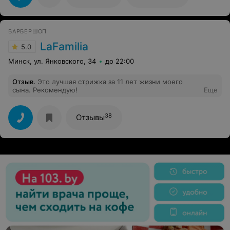
короткая стрижка в моей жизни. Я подумала, что это
странно, но решила: наверняка мастер знает свое
дело. Результат я не смогла оценить объективно, т.к.
после нехитрых движений мастера, мои волосы были
БАРБЕРШОП
высушены с помощью брашинга и закручены в локоны,
которые по приходу домой я заплела в хвостик,
LaFamilia
5.0
стараясь не думать о мастерстве работы. Сегодня,
выпрямив волосы, я заметила, что они не
Минск, ул. Янковского, 34
до 22:00
подстрижены, нет; сложилось ощущение, будто их
покромсали (не могу подобрать иных слов). Конечно,
Отзыв
.
Это лучшая стрижка за 11 лет жизни моего
пришлось исправлять. Эта история побуждает меня не
сына. Рекомендую!
Еще
обвинять всех и вся, а в особенности мастера Вику, а
просто посоветовать: Виктория, Вы переоцениваете
свои профессиональные возможности, думая, что
можете качественно подстричь волосы моей
38
Отзывы
структуры, только слегка их сбрызнув каким-то
спреем. Существует множество курсов повышения
квалификации, да и вообще, важна практика. А я и
многие другие клиенты не хотели бы быть ее
объектами. Вполне вероятно, Вы понимающий
человек, поэтому легко поймете суть моей просьбы.
Хотелось бы верить, что мой личный визит
нецелесообразен.