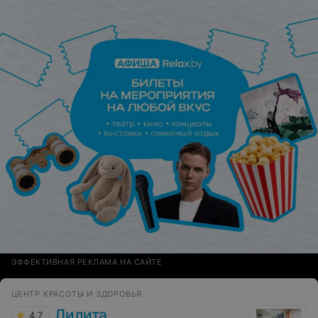
ЭФФЕКТИВНАЯ РЕКЛАМА НА САЙТЕ
ЦЕНТР КРАСОТЫ И ЗДОРОВЬЯ
Лилита
4.7