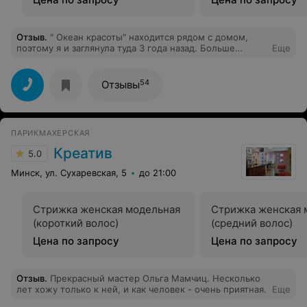
Отзыв
.
" Океан красоты" находится рядом с домом,
поэтому я и заглянула туда 3 года назад. Больше
Еще
никаких парикмахеров я не искала, потому что попала
к Инне - профессионалу своего дела, очень
доброжелательной и оптимистичной девушке. За эти
54
Отзывы
годы Инна стала нашим семейным парикмахером. К
ней хожу я, мой муж и уже дочка. Когда встал вопрос
со стрижкой, то нашу двухлетнюю малышку повели к
Инне. Дома бы она вырывалась, плакала, мы не смогли
ПАРИКМАХЕРСКАЯ
бы нормально даже прядь волос отрезать, а у Инны
дочка сидела , улыбалась и смотрела на себя в
Креатив
5.0
зеркало, что там с ней делают. Поэтому мы идем уже
всей семьёй к Инне , у которой очень лёгкая рука, раз
Минск, ул. Сухаревская, 5
до 21:00
в 2-3 месяца. Атмосфера в парикмахерской всегда
доброжелательная, что тоже очень важно. Желаем
"Океану красоты" оставаться на этом высоком уровне,
Стрижка женская модельная
Стрижка женская 
хороших вам клиентов и профессиональных успехов!
(короткий волос)
(средний волос)
Отдельное спасибо Инне от всей нашей семьи!
Цена по запросу
Цена по запросу
Отзыв
.
Прекрасный мастер Ольга Мамчиц. Несколько
лет хожу только к ней, и как человек - очень приятная.
Еще