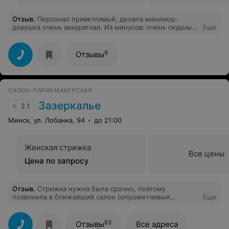
Отзыв
.
Персонал приветливый, делала маникюр-
девушка очень аккуратная. Из минусов: очень скудный
Еще
выбор лаков для маникюра, только гели для
долговременного покрытия.
9
Отзывы
САЛОН-ПАРИКМАХЕРСКАЯ
Зазеркалье
2.1
Минск, ул. Лобанка, 94
до 21:00
Женская стрижка
Все цены
Цена по запросу
Отзыв
.
Стрижка нужна была срочно, поэтому
позвонила в ближайший салон (опрометчивый
Еще
поступок). Нужно было подстричь секущиеся кончики,
сделать волосы одной длины. К слову, мои волосы
достаточно легкие и волнистые. Это была самая
63
Отзывы
Все адреса