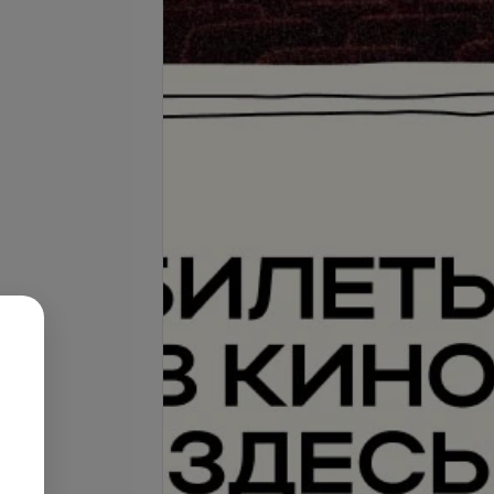
женская креативная
Стрижка женская креативная
й волос)
(средний волос)
от 18 руб.