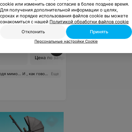
cookie или изменить свое согласие в более позднее время.
Для получения дополнительной информации о целях,
сроках и порядке использования файлов cookie вы можете
ознакомиться с нашей
Политикой обработки файлов cookie
Отклонить
Принять
Персональные настройки Cookie
(средние
Стрижка женская (длинные
Стрижка 
волосы)
Цена по запросу
Цена по 
.. Стрижка выполнена великолепно..-волосок к волоску... Еще раз благодарю.. и всем рекомендую
Еще