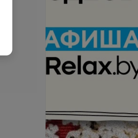
детская до трех лет
Все цены
запросу