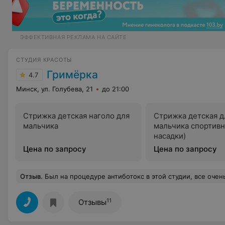
ЭФФЕКТИВНАЯ РЕКЛАМА НА САЙТЕ
СТУДИЯ КРАСОТЫ
Гримёрка
4.7
Минск, ул. Голубева, 21
до 21:00
Стрижка детская наголо для
Стрижка детская д
мальчика
мальчика спортивн
насадки)
Цена по запросу
Цена по запросу
Отзыв
.
Был на процедуре антиботокс в этой студии, все очень понравилось! Морщины на лбу стали менее видны, отношение очень хорошее, работают 
11
Отзывы