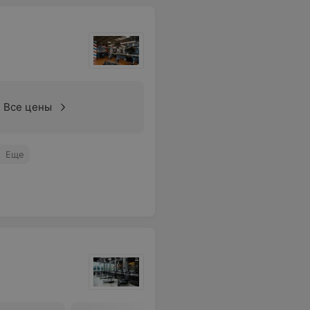
Все цены
.
Еще