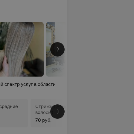
 спектр услуг в области
(средние
Стрижка женская (длинные
Стрижка 
волосы)
70 руб.
от 40 руб