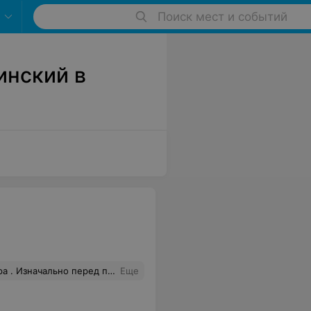
Поиск мест и событий
инский в
ие. Не умеете делать сложные стрижки ,не надо браться !!!! 1,2фото (наш исходник) 3 фото то что хотели 4 фото то что сделали. Разочарование полное …..!!!
Еще