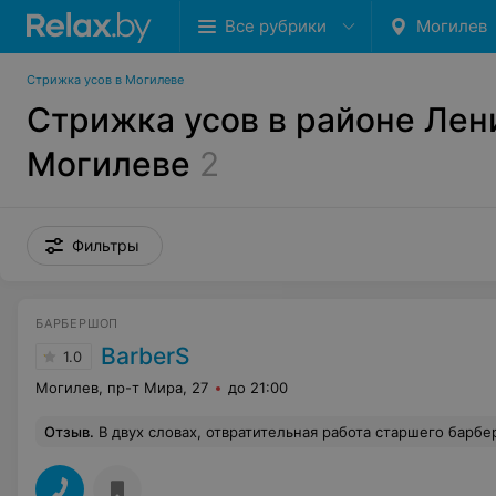
Все рубрики
Могилев
Стрижка усов в Могилеве
Стрижка усов в районе Лен
Могилеве
2
Фильтры
БАРБЕРШОП
BarberS
1.0
Могилев, пр-т Мира, 27
до 21:00
Отзыв
.
В двух словах, отвратительная работа старшего барбера . Изначально перед посещением данного заведения ,скидывали видео и фото стрижки которую хотим ,нам дали ответ что все сделают так как надо .У нас был очень хороший исходник (по длине волос ).По итогу обкромсали со всех сторон это даже стрижкой не назовешь .Не кому не рекомендую идти в данное заведен