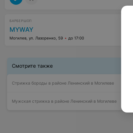
БАРБЕРШОП
MYWAY
Могилев, ул. Лазоренко, 59
до 17:00
Смотрите также
Стрижка бороды в районе Ленинский в Могилеве
Мужская стрижка в районе Ленинский в Могилеве