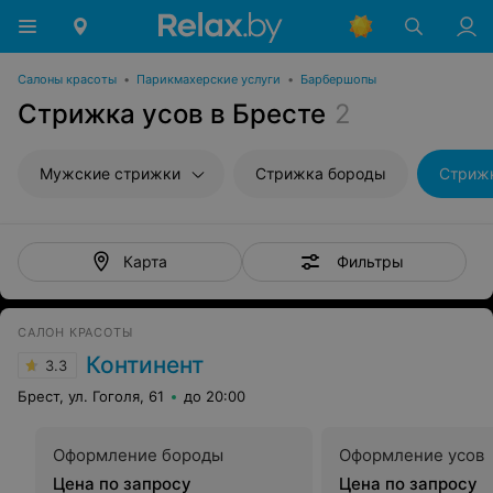
Салоны красоты
•
Парикмахерские услуги
•
Барбершопы
Стрижка усов в Бресте
2
Мужские стрижки
Стрижка бороды
Стрижк
Фильтры
Карта
САЛОН КРАСОТЫ
Континент
3.3
Брест, ул. Гоголя, 61
до 20:00
Оформление бороды
Оформление усов
Цена по запросу
Цена по запросу