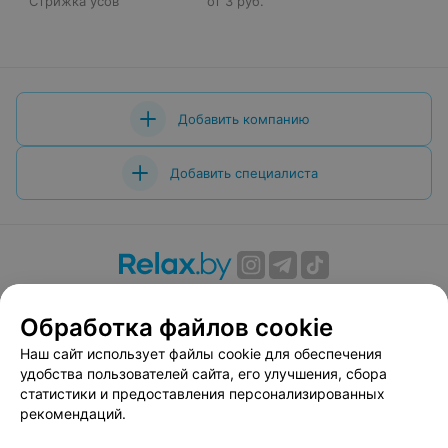
Стрижка усов
от 3 руб.
Добавить компанию
Добавить специалиста
О проекте
Новости проекта
Размещение рекламы
Обработка файлов cookie
Вакансии
Публичный договор
Способы оплаты
Публичный договор по использованию сервиса
Наш сайт использует файлы cookie для обеспечения
«Афиша»
удобства пользователей сайта, его улучшения, сбора
статистики и предоставления персонализированных
Пользовательское соглашение
рекомендаций.
Написать в поддержку