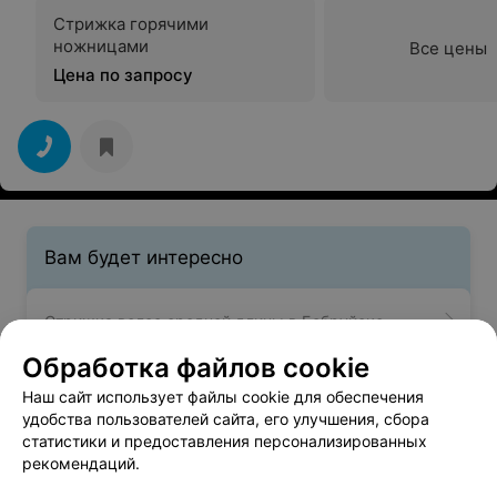
Стрижка горячими
ножницами
Все цены
Цена по запросу
Вам будет интересно
Стрижка волос средней длины в Бобруйске
Обработка файлов cookie
Детские стрижки в Бобруйске
Наш сайт использует файлы cookie для обеспечения
удобства пользователей сайта, его улучшения, сбора
статистики и предоставления персонализированных
Женская стрижка в Бобруйске
рекомендаций.