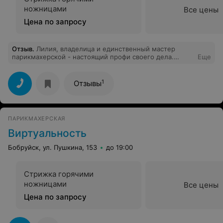
ножницами
Все цены
Цена по запросу
Отзыв
.
Лилия, владелица и единственный мастер
парикмахерской - настоящий профи своего дела.
Еще
Любит волосы, любит свою работу и общение с
людьми. Это первый мастер, который отрезал ровно
столько, сколько я попросила) всегда даёт советы по
1
Отзывы
уходу, время проходит незаметно, волосы всегда
крутые,и выходишь на позитиве!
ПАРИКМАХЕРСКАЯ
Виртуальность
Бобруйск, ул. Пушкина, 153
до 19:00
Стрижка горячими
ножницами
Все цены
Цена по запросу