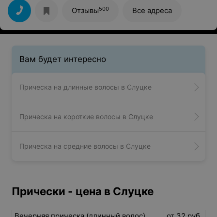
понравилось, еще очень порадовали цены на мужские
стрижки, можно без особых затрат подстричь всю
500
Отзывы
Все адреса
семью
Вам будет интересно
Прическа на длинные волосы в Слуцке
Прическа на короткие волосы в Слуцке
Прическа на средние волосы в Слуцке
Прически - цена в Слуцке
Вечерняя прическа (длинный волос)
от 32 руб.