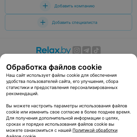
Добавить компанию
Добавить специалиста
О проекте
Новости проекта
Размещение рекламы
Обработка файлов cookie
Вакансии
Публичный договор
Способы оплаты
Наш сайт использует файлы cookie для обеспечения
Публичный договор по использованию сервиса
удобства пользователей сайта, его улучшения, сбора
«Афиша»
статистики и предоставления персонализированных
Пользовательское соглашение
рекомендаций.
Написать в поддержку
Вы можете настроить параметры использования файлов
Связаться по вопросам сотрудничества
cookie или изменить свое согласие в более позднее время.
Написать руководителю relax.by
Для получения дополнительной информации о целях,
сроках и порядке использования файлов cookie вы
Персональные настройки cookie
можете ознакомиться с нашей
Политикой обработки
Обработка персональных данных
файлов cookie