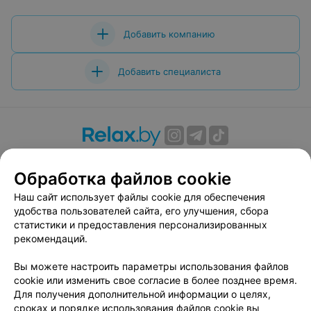
Добавить компанию
Добавить специалиста
О проекте
Новости проекта
Размещение рекламы
Обработка файлов cookie
Вакансии
Публичный договор
Способы оплаты
Публичный договор по использованию сервиса
Наш сайт использует файлы cookie для обеспечения
«Афиша»
удобства пользователей сайта, его улучшения, сбора
статистики и предоставления персонализированных
Пользовательское соглашение
рекомендаций.
Написать в поддержку
Вы можете настроить параметры использования файлов
Связаться по вопросам сотрудничества
cookie или изменить свое согласие в более позднее время.
Написать руководителю relax.by
Для получения дополнительной информации о целях,
Персональные настройки cookie
сроках и порядке использования файлов cookie вы