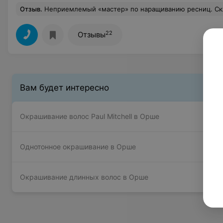
Отзыв
.
Неприемлемый «мастер» по наращиванию ресниц. Склеила верхние и н
22
Отзывы
Вам будет интересно
Окрашивание волос Paul Mitchell в Орше
Однотонное окрашивание в Орше
Окрашивание длинных волос в Орше