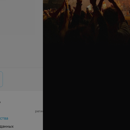
р
© 2026 ООО «Артокс Лаб», УНП 191700409,
регистрирующий орган - Минский горисполком
|
220012, Республика Беларусь, г. Минск,
ства
улица Толбухина, 2, пом. 16 | info@relax.by
 данных