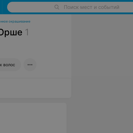
Поиск мест и событий
нное окрашивание
 Орше
1
х волос