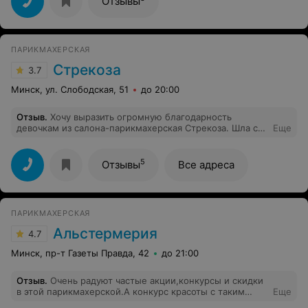
Отзывы
Дзержинского,131.
ПАРИКМАХЕРСКАЯ
Стрекоза
3.7
Минск, ул. Слободская, 51
до 20:00
Отзыв
.
Хочу выразить огромную благодарность
девочкам из салона-парикмахерская Стрекоза. Шла с
Еще
опасением, так как очень давно не была в этом месте.
Но оказалось напрасно беспокоилась. Комфортно и
уютно, да еще и недалеко от дома. Делала сложное
5
Отзывы
Все адреса
окрашивание и, по совету мастеров, попала
одновременно к косметологу на рф-лифтинг лица
(давно хотела попробовать). Очень довольна
окрашиванием - делали аиртач, и для меня конечно
ПАРИКМАХЕРСКАЯ
еще приятный момент, что за приемлемые деньги (не
за 500 рублей, как в других салонах). Косметолог
Альстермерия
4.7
Анастасия все рассказала, дала рекомендации по
процедурам для меня. РФ-лифтинг оказался очень
Минск, пр-т Газеты Правда, 42
до 21:00
приятной безболезненной процедурой - надеюсь и
результат будет отличный. Решила сделать его курсом.
Отзыв
.
Очень радуют частые акции,конкурсы и скидки
Самые лучшие рекомендации.
в этой парикмахерской.А конкурс красоты с таким
Еще
призом это вообще шикарно.Хожу в Альстермерию