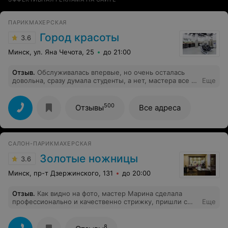
ПАРИКМАХЕРСКАЯ
Город красоты
3.6
Минск, ул. Яна Чечота, 25
до 21:00
Отзыв
.
Обслуживалась впервые, но очень осталась
довольна, сразу думала студенты, а нет, мастера все с
Еще
хорошими разрядами. Спасибо Иванцовой Татьяне,
девушки на ресепшене приветливые. Приду к вам
ещё,и расскажу своим знакомым и друзьям.
500
Отзывы
Все адреса
САЛОН-ПАРИКМАХЕРСКАЯ
Золотые ножницы
3.6
Минск, пр-т Дзержинского, 131
до 20:00
Отзыв
.
Как видно на фото, мастер Марина сделала
профессионально и качественно стрижку, пришли с
Еще
плешивой и обскубленной головой после другого
барбершопа. Ещё раз спасибо за тёплый приём и
качественную работу салону «Золотые ножницы» пр-т.
8