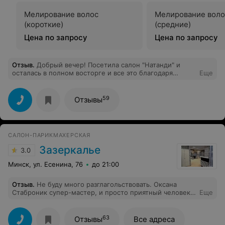
Мелирование волос
Мелирование воло
(короткие)
(средние)
Цена по запросу
Цена по запросу
Отзыв
.
Добрый вечер! Посетила салон "Натанди" и
осталась в полном восторге и все это благодаря
Еще
мастеру Андрею. Он действительно мастер своего
дела, учел все мои пожелания по окрашиванию волос.
Андрей, СПАСИБО!!! На работу пришла красоткой,
59
Отзывы
коллеги по работе настойчиво просят телефон
мастера))))... так что, ожидайте!!!!!
САЛОН-ПАРИКМАХЕРСКАЯ
Зазеркалье
3.0
Минск, ул. Есенина, 76
до 21:00
Отзыв
.
Не буду много разглагольствовать. Оксана
Стаброник супер-мастер, и просто приятный человек.
Еще
Выслушает пожелания, и даст полезные советы. Хожу
только к ней, и отправляю к ней маму)) Все здорово!
Оксаночка, огромное спасибо!!!
63
Отзывы
Все адреса