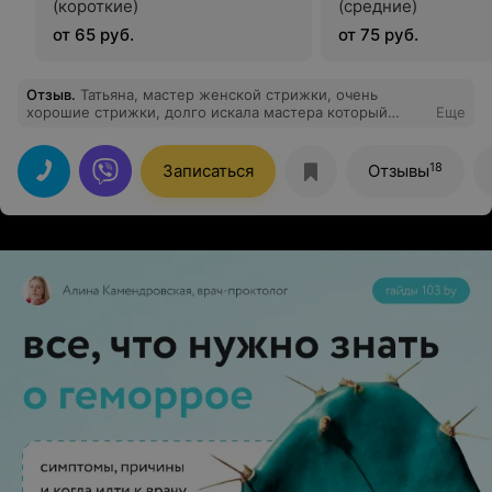
(короткие)
(средние)
от 65 руб.
от 75 руб.
Отзыв
.
Татьяна, мастер женской стрижки, очень
хорошие стрижки, долго искала мастера который
Еще
сделает стрижку и ты будешь чувствовать себя
индивидуальной. Татьяна хорошо видит клиента и
может сделать ваш образ ярче и привлекательней.
18
Записаться
Отзывы