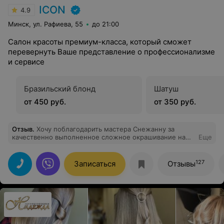
ICON
4.9
Минск, ул. Рафиева, 55
до 21:00
Салон красоты премиум-класса, который сможет
перевернуть Ваше представление о профессионализме
и сервисе
Бразильский блонд
Шатуш
от 450 руб.
от 350 руб.
Отзыв
.
Хочу поблагодарить мастера Снежанну за
качественно выполненное сложное окрашивание на
Еще
моих на тот момент повреждённых и тонких волосах.
С мастером мы встретились, когда я уже думала
прекратить мучить волосы и "радоваться"
127
Записаться
Отзывы
естественности. Снежанна своим вниманием и
профессионализмом меня переубедила в обратном,
много расспрашивала и доступно объясняла о
применяемой технике и препаратах. Волосы отрасли,
восстановились и теперь у меня нет дилеммы, какому
мастеру довериться в следующий раз, это будет
Снежанна.