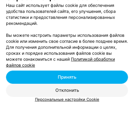
Приходила туда на маникюр гель-лаком. Сделали
Еще
Наш сайт использует файлы cookie для обеспечения
просто ужасно. Ногти были неровные, с просветами,
вздутиями и огромными буграми. На мою просьбу
удобства пользователей сайта, его улучшения, сбора
вернуть деньги и снять это убожество отвечали
1
Отзывы
статистики и предоставления персонализированных
недовольством, сбежались все "мастера"
рекомендаций.
парикмахерской осуждать меня. Ссылались на то, что
хозяйка купила плохие гель-лаки. Деньги (300 тыс.) не
вернули, но переделала ногти уже другой мастер.
Вы можете настроить параметры использования файлов
САЛОН-ПАРИКМАХЕРСКАЯ
Спасибо ей, но качество опять же оставило делать
cookie или изменить свое согласие в более позднее время.
лучшего. Пришла туда а с красивыми длинными
Натали
Для получения дополнительной информации о целях,
ногтиками, в результате их испортили. Пожалейте
сроках и порядке использования файлов cookie вы
свою красоту и не подходите к этому заведению даже
Минск, ул. Слободская, 135
до 20:00
близко.
можете ознакомиться с нашей
Политикой обработки
файлов cookie
Окрашивание волос в один
Мелирование воло
Принять
тон
Цена по запросу
Цена по запросу
Отклонить
Персональные настройки Cookie