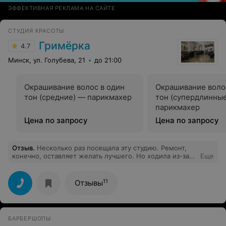
ЭФФЕКТИВНАЯ РЕКЛАМА НА САЙТЕ
СТУДИЯ КРАСОТЫ
Гримёрка
4.7
Минск, ул. Голубева, 21
до 21:00
Окрашивание волос в один
Окрашивание воло
тон (средние) — парикмахер
тон (супердлинны
парикмахер
Цена по запросу
Цена по запросу
Отзыв
.
Несколько раз посещала эту студию. Ремонт,
конечно, оставляет желать лучшего. Но ходила из-за
Еще
мастера Яны. Она хорошо делает маникюр. Очень
качественно. Но сегодня впечатление испортилось
максимально. Заранее записалась на сегодня, на 12:00.
11
Отзывы
Прихожу и оказывается, что мою запись отменили. Да,
именно отменили. Потому что мне заранее никто не
позвонил и не предупредил. Максимально неприятная
ситуация. Завтра у меня важное мероприятие, на
БАРБЕРШОПЫ
котором я буду чувствовать себя максимально