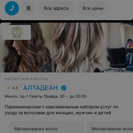
сделано грамотно от работы до ухода дома, мастер
профессионал своего дела! Спасибо салону за
Все адреса
Все цены
обслуживание, настолько приятно находиться у вас,
атмосфера как дома! Администратор Полина очень
вежливая и чуткая угостит вкусным капучино и
конфеткой, что очень очень приятно!
МАСТЕРСКАЯ КРАСОТЫ
АЛТАДЕАН
4.6
Минск, пр-т Газеты Правда, 30
до 20:00
Парикмахерская с максимальным набором услуг по
уходу за волосами для женщин, мужчин и детей
Мелирование волос
Мелирование воло