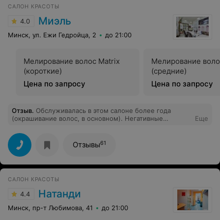
САЛОН КРАСОТЫ
Миэль
4.0
Минск, ул. Ежи Гедройца, 2
до 21:00
Мелирование волос Matrix
Мелирование волос
(короткие)
(средние)
Цена по запросу
Цена по запросу
Отзыв
.
Обслуживалась в этом салоне более года
(окрашивание волос, в основном). Негативные
Еще
моменты были (один раз очень коротко постригли), в
итоге стричься здесь перестала, но продолжила в
Миэль краситься, т.к. удобно было по месту
61
Отзывы
жительства. Вчера в очередной раз пришла на
окрашивание. В итоге мне отросший корень покрасили
наполовину, а половина осталась отросшего цвета и с
сединой. При этом оплату взяли на 40 руб. больше,
САЛОН КРАСОТЫ
чем 2 месяца назад. Больше сюда никогда не приду.
Натанди
4.4
Минск, пр-т Любимова, 41
до 21:00