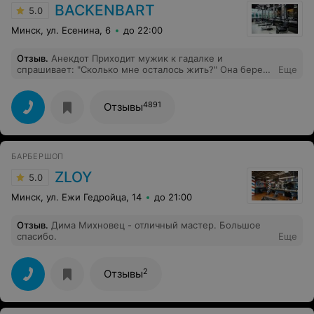
некомфортно. И вынуждена буду прятать руки от
BACKENBART
5.0
камер.
Минск, ул. Есенина, 6
до 22:00
Отзыв
.
Анекдот Приходит мужик к гадалке и
спрашивает: "Сколько мне осталось жить?" Она берет
Еще
его руку, смотрит, смотрит и говорит: "Осталось тебе,
милок, пять месяцев". Мужик усмехнулся, достает из
под кофты пистолет, говорит: "А вот и не угадала", - и
4891
Отзывы
стреляет себе в голову.
БАРБЕРШОП
ZLOY
5.0
Минск, ул. Ежи Гедройца, 14
до 21:00
Отзыв
.
Дима Михновец - отличный мастер. Большое
спасибо.
Еще
2
Отзывы