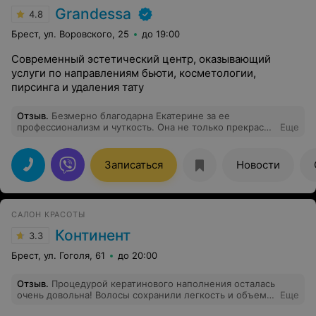
Grandessa
4.8
Брест, ул. Воровского, 25
до 19:00
Современный эстетический центр, оказывающий
услуги по направлениям бьюти, косметологии,
пирсинга и удаления тату
Отзыв
.
Безмерно благодарна Екатерине за ее
профессионализм и чуткость. Она не только прекрасно
Еще
выполняет свою работу, но и создает атмосферу
комфорта и доверия. Очень ценю Ваш
профессионализм и заботу о клиентах.
Записаться
Новости
САЛОН КРАСОТЫ
Континент
3.3
Брест, ул. Гоголя, 61
до 20:00
Отзыв
.
Процедурой кератинового наполнения осталась
очень довольна! Волосы сохранили легкость и объем,
Еще
приобрели блеск и эластичность, в целом выглядит