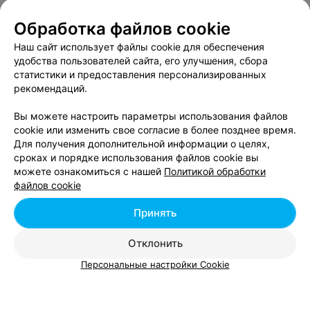
Окрашивание шатуш в районе Ленинский в
Обработка файлов cookie
Бресте
Наш сайт использует файлы cookie для обеспечения
удобства пользователей сайта, его улучшения, сбора
Окрашивание балаяж в районе Ленинский в
статистики и предоставления персонализированных
Бресте
рекомендаций.
Вы можете настроить параметры использования файлов
cookie или изменить свое согласие в более позднее время.
Для получения дополнительной информации о целях,
сроках и порядке использования файлов cookie вы
можете ознакомиться с нашей
Политикой обработки
Добавить компанию
файлов cookie
Добавить специалиста
Принять
Отклонить
Персональные настройки Cookie
О проекте
Новости проекта
Размещение рекламы