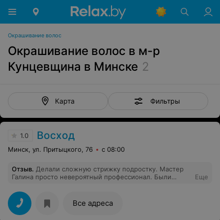
Окрашивание волос
Окрашивание волос в м-р
Кунцевщина в Минске
2
Фильтры
Карта
Восход
1.0
Минск, ул. Притыцкого, 76
с 08:00
Отзыв
.
Делали сложную стрижку подростку. Мастер
Галина просто невероятный профессионал. Были
Еще
учтены все пожелания. Качество стрижки на уровне 5
из 5 за столь низкую стоимость Спасибо большое.
Обязательно вернемся.
Все адреса