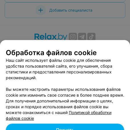
Добавить специалиста
О проекте
Новости проекта
Размещение рекламы
Обработка файлов cookie
Вакансии
Публичный договор
Способы оплаты
Наш сайт использует файлы cookie для обеспечения
Публичный договор по использованию сервиса
удобства пользователей сайта, его улучшения, сбора
«Афиша»
статистики и предоставления персонализированных
Пользовательское соглашение
рекомендаций.
Написать в поддержку
Вы можете настроить параметры использования файлов
Связаться по вопросам сотрудничества
cookie или изменить свое согласие в более позднее время.
Написать руководителю relax.by
Для получения дополнительной информации о целях,
сроках и порядке использования файлов cookie вы
Персональные настройки cookie
можете ознакомиться с нашей
Политикой обработки
Обработка персональных данных
файлов cookie
Принять