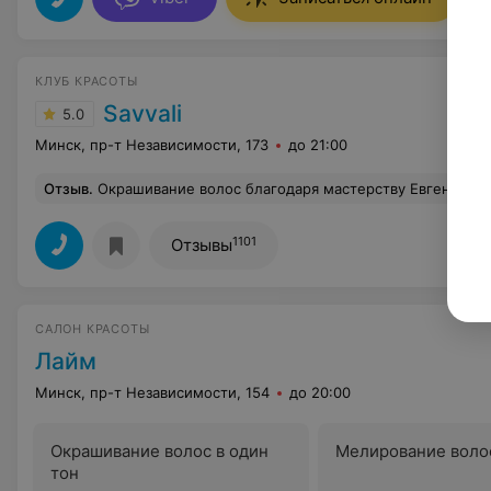
КЛУБ КРАСОТЫ
Savvali
5.0
Минск, пр-т Независимости, 173
до 21:00
Отзыв
.
Окрашивание волос благодаря мастерству Евгении вышло потрясающе красивым и стильным. Евгения - Фея красоты 
1101
Отзывы
САЛОН КРАСОТЫ
Лайм
Минск, пр-т Независимости, 154
до 20:00
Окрашивание волос в один
Мелирование воло
тон