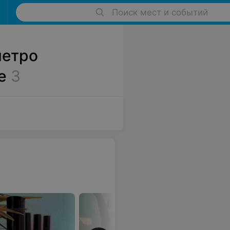
Поиск мест и событий
метро
е
3