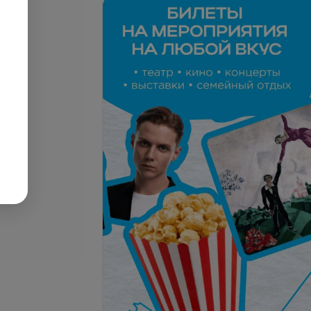
ание омбре
Окрашивание шатуш