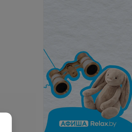
Подробнее
ние с
нием: супер-
(длина волос от 55
Все цены
телефону
Записаться