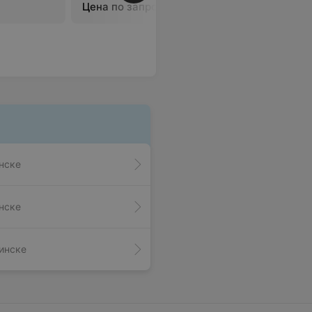
Цена по запросу
Цена по 
нске
нске
инске