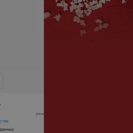
р
© 2026 ООО «Артокс Лаб», УНП 191700409,
регистрирующий орган - Минский горисполком
|
220012, Республика Беларусь, г. Минск,
ства
улица Толбухина, 2, пом. 16 | info@relax.by
 данных