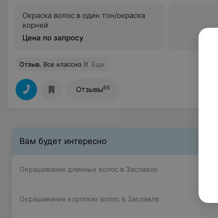
Окраска волос в один тон/окраска
корней
Цена по запросу
Отзыв
.
Все классно )!
Еще
65
Отзывы
Вам будет интересно
Окрашивание длинных волос в Заславле
Окрашивание коротких волос в Заславле