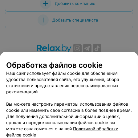
Добавить компанию
Добавить специалиста
О проекте
Новости проекта
Размещение рекламы
Обработка файлов cookie
Вакансии
Публичный договор
Способы оплаты
Наш сайт использует файлы cookie для обеспечения
Публичный договор по использованию сервиса
удобства пользователей сайта, его улучшения, сбора
«Афиша»
статистики и предоставления персонализированных
Пользовательское соглашение
рекомендаций.
Написать в поддержку
Вы можете настроить параметры использования файлов
Связаться по вопросам сотрудничества
cookie или изменить свое согласие в более позднее время.
Написать руководителю relax.by
Для получения дополнительной информации о целях,
сроках и порядке использования файлов cookie вы
Персональные настройки cookie
можете ознакомиться с нашей
Политикой обработки
Обработка персональных данных
файлов cookie