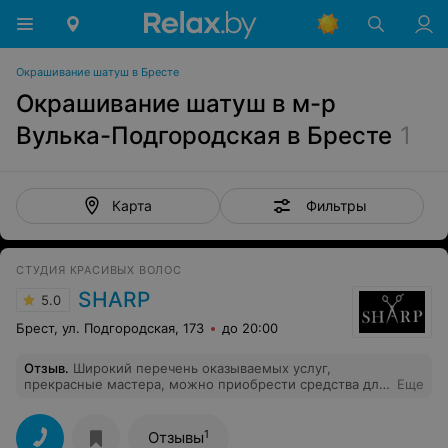
Окрашивание шатуш в Бресте
Окрашивание шатуш в м-р
Вулька-Подгородская в Бресте
1
Фильтры
Карта
СТУДИЯ КРАСИВЫХ ВОЛОС
SHARP
5.0
Брест, ул. Подгородская, 173
до 20:00
Отзыв
.
Широкий перечень оказываемых услуг,
прекрасные мастера, можно приобрести средства для
Еще
домашнего ухода за волосами, проконсультируют, что
подойдёт именно Вам. На услуги молодого мастера
действует скидка. Обязательно приду снова!
1
Отзывы