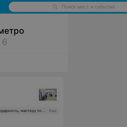
Поиск мест и событий
метро
6
ней атмосферой. Теперь я постоянная клиентка и подругам советую!
Еще