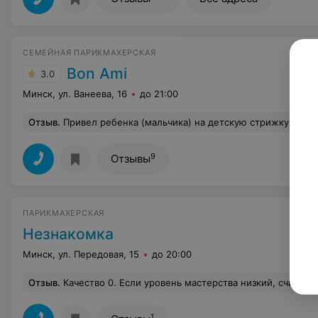
СЕМЕЙНАЯ ПАРИКМАХЕРСКАЯ
Bon Ami
3.0
Минск, ул. Ванеева, 16
до 21:00
Отзыв
.
Привел ребенка (мальчика) на детскую стрижку 23.08.2018. Мастер Людмила в процессе стрижки периодически вырывала волосы, на замечание ребенка, что ему больно, начала его унижать, говорить, что он хуже девчонки и тому подобно
9
Отзывы
ПАРИКМАХЕРСКАЯ
Незнакомка
Минск, ул. Передовая, 15
до 20:00
Отзыв
.
Качество 0. Если уровень мастерства низкий, считаю, что нужно реально оценивать возможности и предупреждать клиентов, а не бр
1