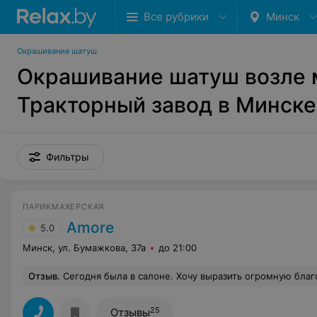
Все рубрики
Минск
Окрашивание шатуш
Окрашивание шатуш возле 
Тракторный завод в Минске
Фильтры
ПАРИКМАХЕРСКАЯ
Amore
5.0
Минск, ул. Бумажкова, 37а
до 21:00
Отзыв
.
Сегодня была в салоне. Хочу выразить огромную благодарность, мастеру по депиляции, Татьяне. Осталась очень довольна качеством работы и дружеской, домаш
25
Отзывы