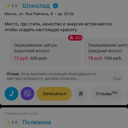
Шоколад
5.0
Минск, ул. Яна Райниса, 9
до 20:00
Место, где стиль, качество и энергия встречаются,
чтобы создать настоящую красоту.
-
40
%
Окрашивание шатуш
Окрашивание шат
(короткий волос)
(средний волос)
72 руб.
120 руб.
78 руб.
130 руб.
Отзыв
.
Хочу выразить огромную благодарность
мастеру колористу ,делала сложное
Еще
окрашивание,осталась очень довольна .Все отлично!
Дружелюбный персонал и уютная атмосфера !
Обязательно приду ещё!
188
Записаться
Отзывы
ПАРИКМАХЕРСКАЯ
Полианна
5.0