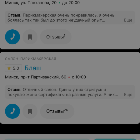
Минск, ул. Плеханова, 20
до 20:00
Отзыв
.
Парикмахерская очень понравилась, я очень
боялась так так был до этого неудачный опыт
Еще
окрашивания, я делала мелирование-мастер Юлия все
поняла и сделала по наивысшему обслуживанию, всем
советую не боятся и теперь Юля только к Вам!
1
Отзывы
САЛОН-ПАРИКМАХЕРСКАЯ
Блаш
5.0
Минск, пр-т Партизанский, 60
с 10:00
Отзыв
.
Отличный салон. Давно у них стригусь и
покупаю жене сертификаты на разные услуги. У них
Еще
хороший косметолог работает.
26
Отзывы