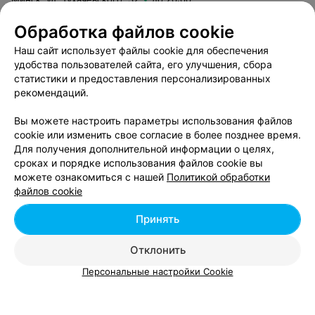
Обработка файлов cookie
Наш сайт использует файлы cookie для обеспечения
Смотрите также
удобства пользователей сайта, его улучшения, сбора
статистики и предоставления персонализированных
рекомендаций.
Окрашивание балаяж возле метро Партизанская
в Минске
Вы можете настроить параметры использования файлов
cookie или изменить свое согласие в более позднее время.
Для получения дополнительной информации о целях,
Мелирование волос возле метро Партизанская в
сроках и порядке использования файлов cookie вы
Минске
можете ознакомиться с нашей
Политикой обработки
файлов cookie
Стрижка волос возле метро Партизанская в
Принять
Минске
Отклонить
Персональные настройки Cookie