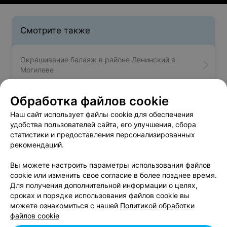
Смотрите также
Окрашивание балаяж в районе Ленинский в
Могилеве
Обработка файлов cookie
Мелирование волос в районе Ленинский в
Могилеве
Наш сайт использует файлы cookie для обеспечения
удобства пользователей сайта, его улучшения, сбора
статистики и предоставления персонализированных
Стрижка волос в районе Ленинский в Могилеве
рекомендаций.
Вы можете настроить параметры использования файлов
cookie или изменить свое согласие в более позднее время.
Для получения дополнительной информации о целях,
сроках и порядке использования файлов cookie вы
можете ознакомиться с нашей
Политикой обработки
Добавить компанию
файлов cookie