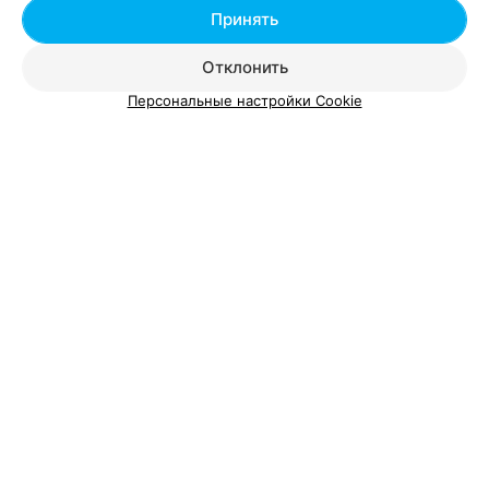
Добавить специалиста
Принять
Отклонить
Персональные настройки Cookie
О проекте
Новости проекта
Размещение рекламы
Вакансии
Публичный договор
Способы оплаты
Публичный договор по использованию сервиса
«Афиша»
Пользовательское соглашение
Написать в поддержку
Связаться по вопросам сотрудничества
Написать руководителю relax.by
Персональные настройки cookie
Обработка персональных данных