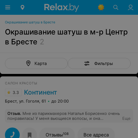
Окрашивание шатуш в Бресте
Окрашивание шатуш в м-р Центр
в Бресте
2
Фильтры
Карта
САЛОН КРАСОТЫ
Континент
3.3
Брест, ул. Гоголя, 61
до 20:00
Отзыв
.
Мне из парикмахеров Наталья Борисенко очень
понравилась! У меня вьющиеся волосы, и она
Еще
справилась на "УРА", да и рука у нее легкая)) Маникюр
тоже делала, понравилось, еще солярий у них
хороший, советую) Муж тоже там стрижется не один
108
Отзывы
Все адреса