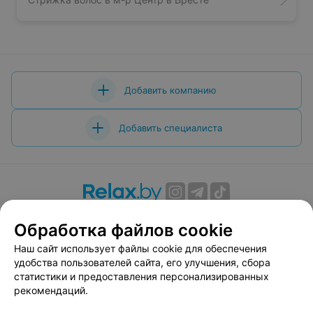
Добавить компанию
Добавить специалиста
О проекте
Новости проекта
Размещение рекламы
Обработка файлов cookie
Вакансии
Публичный договор
Способы оплаты
Наш сайт использует файлы cookie для обеспечения
Публичный договор по использованию сервиса
удобства пользователей сайта, его улучшения, сбора
«Афиша»
статистики и предоставления персонализированных
Пользовательское соглашение
рекомендаций.
Написать в поддержку