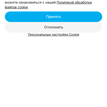
можете ознакомиться с нашей
Политикой обработки
Добавить компанию
файлов cookie
Добавить специалиста
Принять
Отклонить
Персональные настройки Cookie
О проекте
Новости проекта
Размещение рекламы
Вакансии
Публичный договор
Способы оплаты
Публичный договор по использованию сервиса
«Афиша»
Пользовательское соглашение
Написать в поддержку
Связаться по вопросам сотрудничества
Написать руководителю relax.by
Персональные настройки cookie
Обработка персональных данных