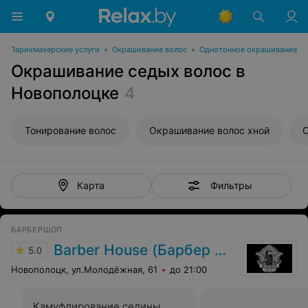
•
Парикмахерские услуги
•
Окрашивание волос
•
Однотонное окрашивание
Окрашивание седых волос в
Новополоцке
4
Тонирование волос
Окрашивание волос хной
О
Фильтры
Карта
БАРБЕРШОП
Barber House (Барбер Хаус)
5.0
Новополоцк, ул.Молодёжная, 61
до 21:00
Камуфлирование седины